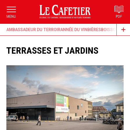
MENU
PDF
AMBASSADEUR DU TERROIR
ANNÉE DU VIN
BIÈRES
BOISSONS & G
TERRASSES ET JARDINS