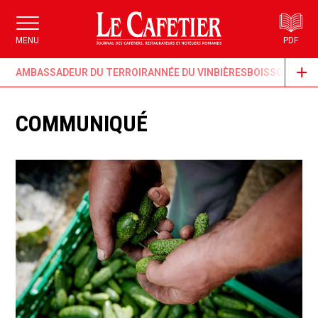
MENU
PDF
AMBASSADEUR DU TERROIR
ANNÉE DU VIN
BIÈRES
BOISSONS & G
COMMUNIQUÉ