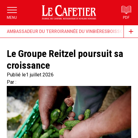
MENU
PDF
AMBASSADEUR DU TERROIR
ANNÉE DU VIN
BIÈRES
BOISSONS & G
Le Groupe Reitzel poursuit sa
croissance
Publié le
1 juillet 2026
Par :