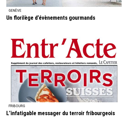
GENÈVE
Un florilège d’évènements gourmands
FRIBOURG
L’infatigable messager du terroir fribourgeois