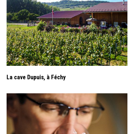
La cave Dupuis, à Féchy