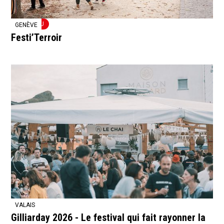
NOUVEAU
GENÈVE
Festi’Terroir
VALAIS
Gilliarday 2026 - Le festival qui fait rayonner la