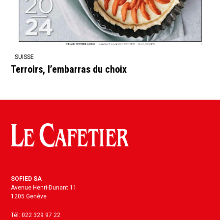
SUISSE
Terroirs, l’embarras du choix
SOFIED SA
Avenue Henri-Dunant 11
1205 Genève
Tél: 022 329 97 22