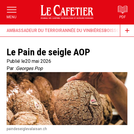
MENU
PDF
AMBASSADEUR DU TERROIR
ANNÉE DU VIN
BIÈRES
BOISSONS & G
Le Pain de seigle AOP
Publié le
20 mai 2026
Par :
Georges Pop
paindeseiglevalaisan.ch