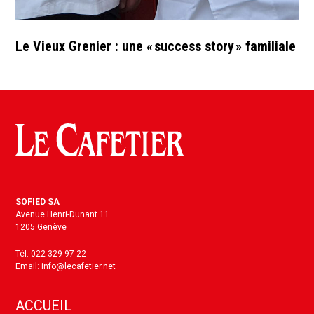
Le Vieux Grenier : une « success story » familiale
SOFIED SA
Avenue Henri-Dunant 11
1205 Genève
Tél: 022 329 97 22
Email: info@lecafetier.net
ACCUEIL