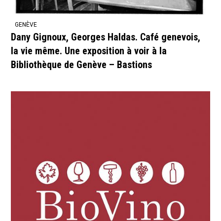
GENÈVE
Dany Gignoux, Georges Haldas. Café genevois,
la vie même. Une exposition à voir à la
Bibliothèque de Genève – Bastions