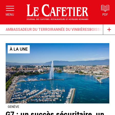
MENU
PDF
AMBASSADEUR DU TERROIR
ANNÉE DU VIN
BIÈRES
BOISSONS & G
À LA UNE
GENÈVE
G7 : un succès sécuritaire, un