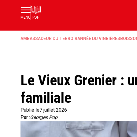
MENU
PDF
AMBASSADEUR DU TERROIR
ANNÉE DU VIN
BIÈRES
BOISSO
Le Vieux Grenier : u
familiale
Publié le
7 juillet 2026
Par :
Georges Pop