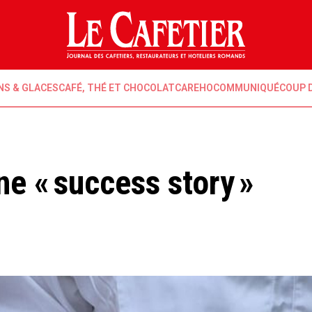
NS & GLACES
CAFÉ, THÉ ET CHOCOLAT
CAREHO
COMMUNIQUÉ
COUP 
ne « success story »