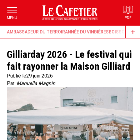
MENU
PDF
AMBASSADEUR DU TERROIR
ANNÉE DU VIN
BIÈRES
BOISSONS & G
Gilliarday 2026 - Le festival qui
fait rayonner la Maison Gilliard
Publié le
29 juin 2026
Par :
Manuella Magnin