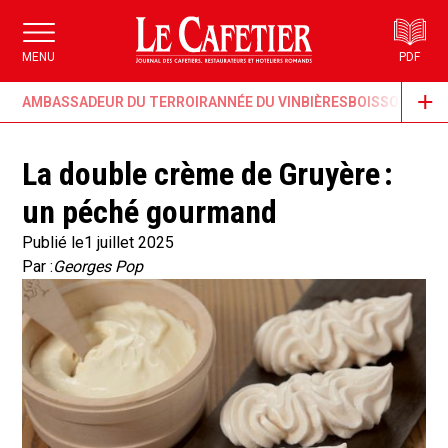
MENU
PDF
AMBASSADEUR DU TERROIR
ANNÉE DU VIN
BIÈRES
BOISSONS & G
La double crème de Gruyère :
un péché gourmand
Publié le
1 juillet 2025
Par :
Georges Pop