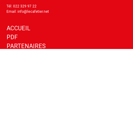
Tél: 022 329 97 22
Email: info@lecafetier.net
ACCUEIL
PDF
PARTENAIRES
KIT MEDIA
ANNONCES
CONTACT
Politique de confidentialité
Paramètres cookies
Copyright ©
2026
- Le Cafetier - Tous droits réservés