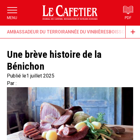
MENU
PDF
AMBASSADEUR DU TERROIR
ANNÉE DU VIN
BIÈRES
BOISSONS & G
Une brève histoire de la
Bénichon
Publié le
1 juillet 2025
Par :