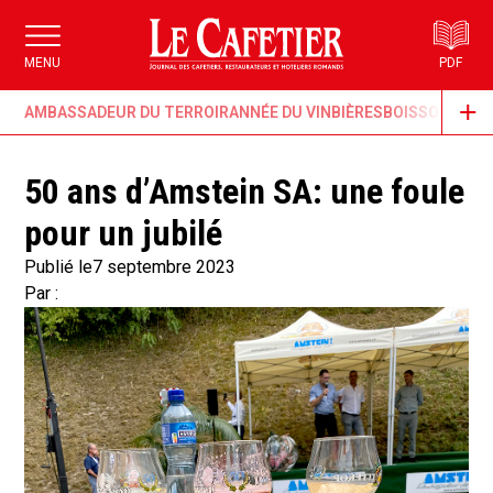
MENU
PDF
AMBASSADEUR DU TERROIR
ANNÉE DU VIN
BIÈRES
BOISSONS & G
50 ans d’Amstein SA: une foule
pour un jubilé
Publié le
7 septembre 2023
Par :