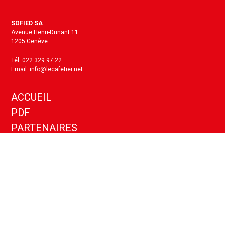
SOFIED SA
Avenue Henri-Dunant 11
1205 Genève
Tél: 022 329 97 22
Email: info@lecafetier.net
ACCUEIL
PDF
PARTENAIRES
KIT MEDIA
ANNONCES
CONTACT
Politique de confidentialité
Paramètres cookies