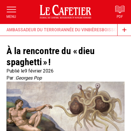
MENU
PDF
AMBASSADEUR DU TERROIR
ANNÉE DU VIN
BIÈRES
BOISSONS & G
À la rencontre du « dieu
spaghetti » !
Publié le
9 février 2026
Par :
Georges Pop