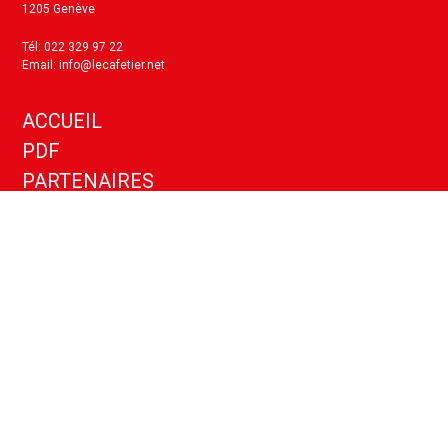
1205 Genève
Tél: 022 329 97 22
Email: info@lecafetier.net
ACCUEIL
PDF
PARTENAIRES
KIT MEDIA
ANNONCES
CONTACT
Politique de confidentialité
Paramètres cookies
Copyright ©
2026
- Le Cafetier - Tous droits réservés