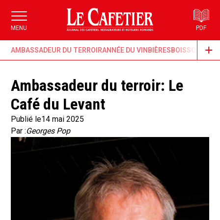
MENU
PDF
AMBASSADEUR DU TERROIR
ANNÉE DU VIN
BIÈRES
BOISSONS & G
Ambassadeur du terroir: Le
Café du Levant
Publié le
14 mai 2025
Par :
Georges Pop