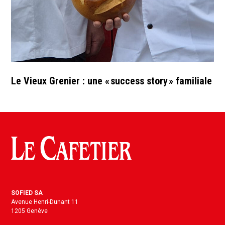
Le Vieux Grenier : une « success story » familiale
SOFIED SA
Avenue Henri-Dunant 11
1205 Genève