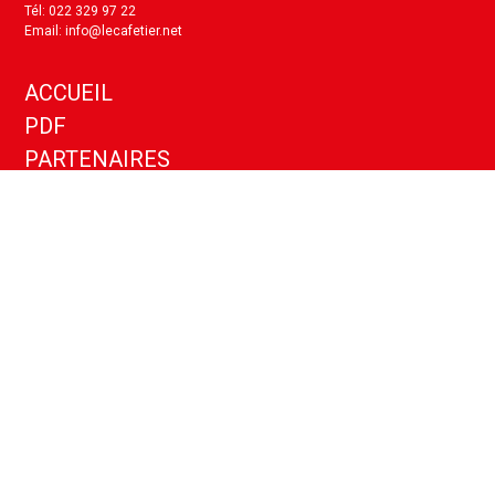
Tél: 022 329 97 22
Email: info@lecafetier.net
ACCUEIL
PDF
PARTENAIRES
KIT MEDIA
ANNONCES
CONTACT
Politique de confidentialité
Paramètres cookies
Copyright ©
2026
- Le Cafetier - Tous droits réservés