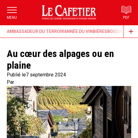
MENU
PDF
AMBASSADEUR DU TERROIR
ANNÉE DU VIN
BIÈRES
BOISSONS & G
Au cœur des alpages ou en
plaine
Publié le
7 septembre 2024
Par :