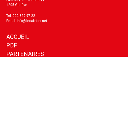
1205 Genève
Tél: 022 329 97 22
Email: info@lecafetier.net
ACCUEIL
PDF
PARTENAIRES
KIT MEDIA
ANNONCES
CONTACT
Politique de confidentialité
Paramètres cookies
Copyright ©
2026
- Le Cafetier - Tous droits réservés