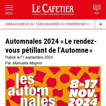
MENU
PDF
AMBASSADEUR DU TERROIR
ANNÉE DU VIN
BIÈRES
BOISSONS & G
Automnales 2024 « Le rendez-
vous pétillant de l’Automne »
Publié le
11 septembre 2024
Par :
Manuella Magnin