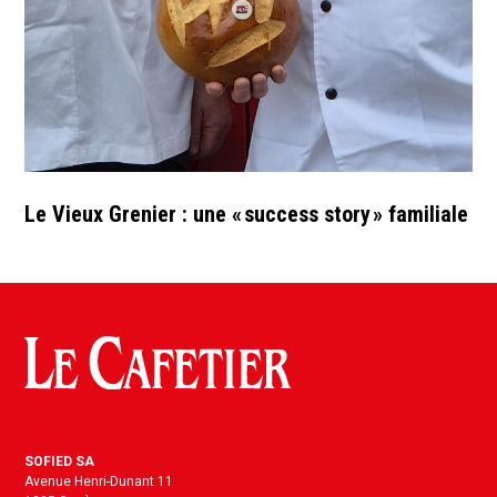
Le Vieux Grenier : une « success story » familiale
SOFIED SA
Avenue Henri-Dunant 11