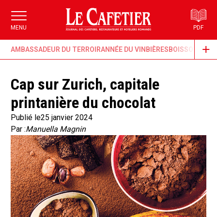
MENU
PDF
AMBASSADEUR DU TERROIR
ANNÉE DU VIN
BIÈRES
BOISSONS & G
Cap sur Zurich, capitale
printanière du chocolat
Publié le
25 janvier 2024
Par :
Manuella Magnin