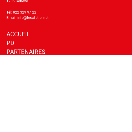
1205 Genève
Tél: 022 329 97 22
Email: info@lecafetier.net
ACCUEIL
PDF
PARTENAIRES
KIT MEDIA
ANNONCES
CONTACT
Politique de confidentialité
Paramètres cookies
Copyright ©
2026
- Le Cafetier - Tous droits réservés