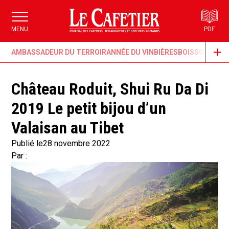
MENU
PDF
AMBASSADEUR DU TERROIR
ANNÉE DU VIN
BIÈRES
BOISSONS & G
Château Roduit, Shui Ru Da Di
2019 Le petit bijou d’un
Valaisan au Tibet
Publié le
28 novembre 2022
Par :