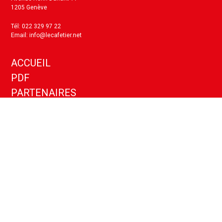
1205 Genève
Tél: 022 329 97 22
Email: info@lecafetier.net
ACCUEIL
PDF
PARTENAIRES
KIT MEDIA
ANNONCES
CONTACT
Politique de confidentialité
Paramètres cookies
Copyright ©
2026
- Le Cafetier - Tous droits réservés