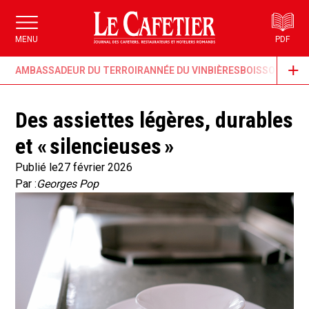
MENU
PDF
AMBASSADEUR DU TERROIR
ANNÉE DU VIN
BIÈRES
BOISSONS & G
Des assiettes légères, durables
et « silencieuses »
Publié le
27 février 2026
Par :
Georges Pop