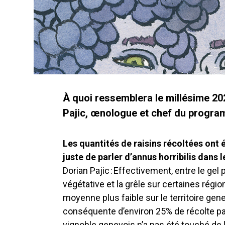
À quoi ressemblera le millésime 202
Pajic, œnologue et chef du program
Les quantités de raisins récoltées ont é
juste de parler d’annus horribilis dans 
Dorian Pajic : Effectivement, entre le gel 
végétative et la grêle sur certaines régio
moyenne plus faible sur le territoire ge
conséquente d’environ 25% de récolte pa
vignoble genevois n’a pas été touché de