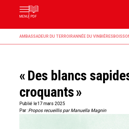
MENU
PDF
AMBASSADEUR DU TERROIR
ANNÉE DU VIN
BIÈRES
BOISSO
« Des blancs sapide
croquants »
Publié le
17 mars 2025
Par :
Propos recueillis par Manuella Magnin