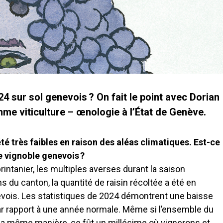
4 sur sol genevois ? On fait le point avec Dorian
me viticulture – œnologie à l’État de Genève.
té très faibles en raison des aléas climatiques. Est-ce
le vignoble genevois ?
printanier, les multiples averses durant la saison
ns du canton, la quantité de raisin récoltée a été en
nevois. Les statistiques de 2024 démontrent une baisse
r rapport à une année normale. Même si l’ensemble du
 la même manière, ce fût un millésime où vignerons et