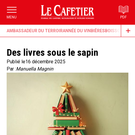
MENU
PDF
AMBASSADEUR DU TERROIR
ANNÉE DU VIN
BIÈRES
BOISSONS & G
Des livres sous le sapin
Publié le
16 décembre 2025
Par :
Manuella Magnin