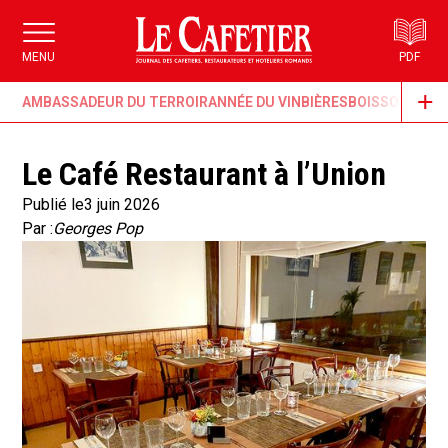
MENU
PDF
AMBASSADEUR DU TERROIR
ANNÉE DU VIN
BIÈRES
BOISSONS & G
Le Café Restaurant à l’Union
Publié le
3 juin 2026
Par :
Georges Pop