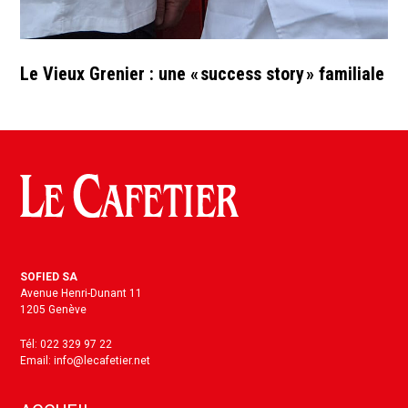
Le Vieux Grenier : une « success story » familiale
SOFIED SA
Avenue Henri-Dunant 11
1205 Genève
Tél: 022 329 97 22
Email: info@lecafetier.net