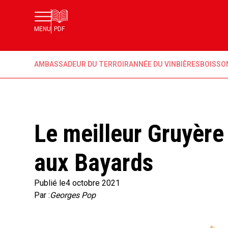
MENU
PDF
AMBASSADEUR DU TERROIR
ANNÉE DU VIN
BIÈRES
BOISSO
Le meilleur Gruyère
aux Bayards
Publié le
4 octobre 2021
Par :
Georges Pop