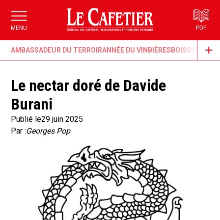
MENU
PDF
AMBASSADEUR DU TERROIR
ANNÉE DU VIN
BIÈRES
BOISSONS & G
Le nectar doré de Davide
Burani
Publié le
29 juin 2025
Par :
Georges Pop