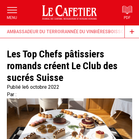
MENU
PDF
AMBASSADEUR DU TERROIR
ANNÉE DU VIN
BIÈRES
BOISSONS & G
Les Top Chefs pâtissiers
romands créent Le Club des
sucrés Suisse
Publié le
6 octobre 2022
Par :