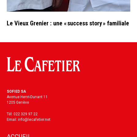
Le Vieux Grenier : une « success story » familiale
SOFIED SA
Avenue Henri-Dunant 11
1205 Genève
Tél: 022 329 97 22
Email: info@lecafetier.net
ACCUEIL