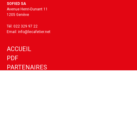
SOFIED SA
Avenue Henri-Dunant 11
1205 Genève
Tél: 022 329 97 22
Email: info@lecafetier.net
ACCUEIL
PDF
PARTENAIRES
KIT MEDIA
ANNONCES
CONTACT
Politique de confidentialité
Paramètres cookies