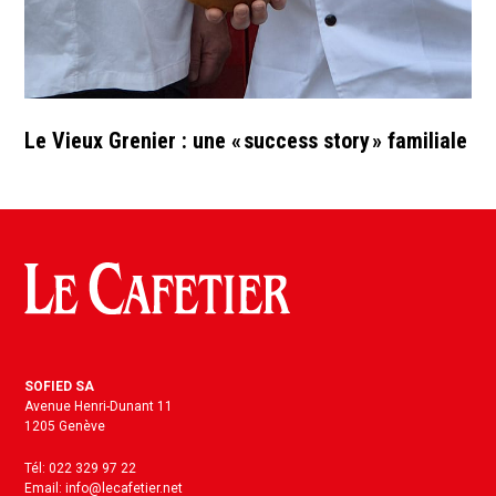
Le Vieux Grenier : une « success story » familiale
SOFIED SA
Avenue Henri-Dunant 11
1205 Genève
Tél: 022 329 97 22
Email: info@lecafetier.net