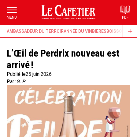
MENU
PDF
AMBASSADEUR DU TERROIR
ANNÉE DU VIN
BIÈRES
BOISSONS & G
L’Œil de Perdrix nouveau est
arrivé !
Publié le
25 juin 2026
Par :
G. P.