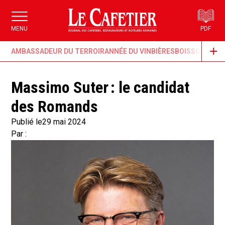
MENU
PDF
AMBASSADEUR DU TERROIR
ANNÉE DU VIN
BIÈRES
BOISSONS & G
Massimo Suter : le candidat
des Romands
Publié le
29 mai 2024
Par :