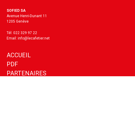
SOFIED SA
Avenue Henri-Dunant 11
1205 Genève
Tél: 022 329 97 22
Email: info@lecafetier.net
ACCUEIL
PDF
PARTENAIRES
KIT MEDIA
ANNONCES
CONTACT
Politique de confidentialité
Paramètres cookies