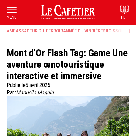
MENU
PDF
AMBASSADEUR DU TERROIR
ANNÉE DU VIN
BIÈRES
BOISSONS & G
Mont d’Or Flash Tag: Game Une
aventure œnotouristique
interactive et immersive
Publié le
5 avril 2025
Par :
Manuella Magnin