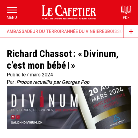
MENU
PDF
AMBASSADEUR DU TERROIR
ANNÉE DU VIN
BIÈRES
BOISSONS & G
Richard Chassot : « Divinum,
c’est mon bébé ! »
Publié le
7 mars 2024
Par :
Propos recueillis par Georges Pop