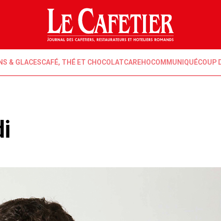
NS & GLACES
CAFÉ, THÉ ET CHOCOLAT
CAREHO
COMMUNIQUÉ
COUP 
di