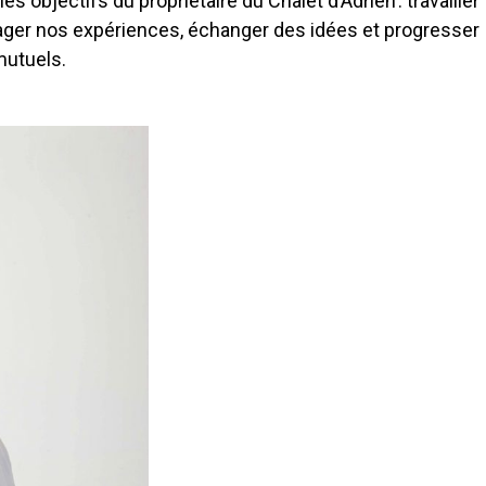
 objectifs du propriétaire du Chalet d’Adrien : travailler
tager nos expériences, échanger des idées et progresser
mutuels.