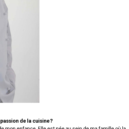
assion de la cuisine ?
de mon enfance. Elle est née au sein de ma famille où la