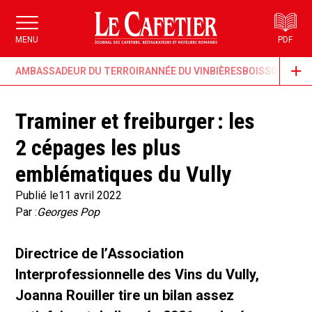
MENU
PDF
AMBASSADEUR DU TERROIR
ANNÉE DU VIN
BIÈRES
BOISSONS & G
Traminer et freiburger : les
2 cépages les plus
emblématiques du Vully
Publié le
11 avril 2022
Par :
Georges Pop
Directrice de l’Association
Interprofessionnelle des Vins du Vully,
Joanna Rouiller tire un bilan assez