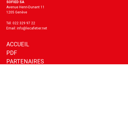
SOFIED SA
Avenue Henri-Dunant 11
1205 Genève
Tél: 022 329 97 22
Email: info@lecafetier.net
ACCUEIL
PDF
PARTENAIRES
KIT MEDIA
ANNONCES
CONTACT
Politique de confidentialité
Paramètres cookies
Copyright ©
2026
- Le Cafetier - Tous droits réservés