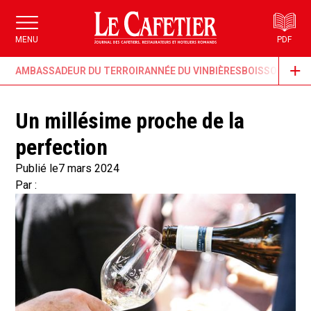
MENU
PDF
AMBASSADEUR DU TERROIR
ANNÉE DU VIN
BIÈRES
BOISSONS & G
Un millésime proche de la
perfection
Publié le
7 mars 2024
Par :