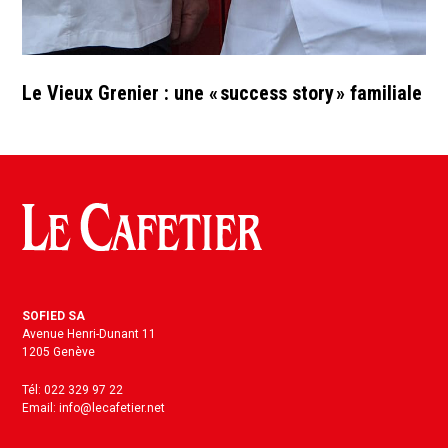
Le Vieux Grenier : une « success story » familiale
SOFIED SA
Avenue Henri-Dunant 11
1205 Genève
Tél: 022 329 97 22
Email: info@lecafetier.net