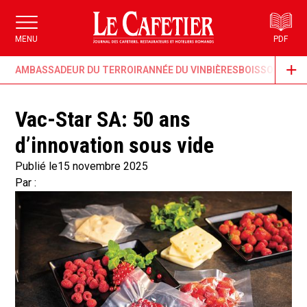
MENU
PDF
AMBASSADEUR DU TERROIR
ANNÉE DU VIN
BIÈRES
BOISSONS & G
Vac-Star SA: 50 ans
d’innovation sous vide
Publié le
15 novembre 2025
Par :