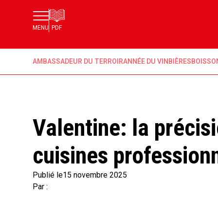
MENU
PDF
AMBASSADEUR DU TERROIR
ANNÉE DU VIN
BIÈRES
BOISSO
Valentine: la précis
cuisines profession
Publié le
15 novembre 2025
Par :