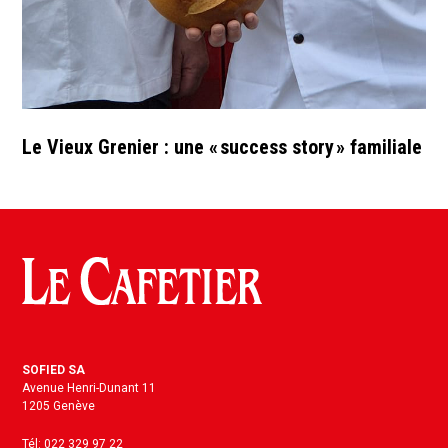
Le Vieux Grenier : une « success story » familiale
SOFIED SA
Avenue Henri-Dunant 11
1205 Genève
Tél: 022 329 97 22