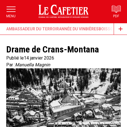
MENU
PDF
AMBASSADEUR DU TERROIR
ANNÉE DU VIN
BIÈRES
BOISSONS & G
Drame de Crans-Montana
Publié le
14 janvier 2026
Par :
Manuella Magnin