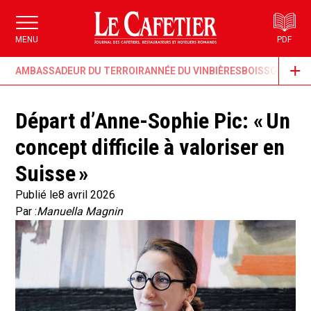
MENU
PDF
AMBASSADEUR DU TERROIR
ANNÉE DU VIN
BIÈRES
BOISSONS & G
Départ d’Anne-Sophie Pic: « Un
concept difficile à valoriser en
Suisse »
Publié le
8 avril 2026
Par :
Manuella Magnin