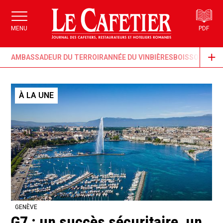
MENU
PDF
AMBASSADEUR DU TERROIR
ANNÉE DU VIN
BIÈRES
BOISSONS & G
À LA UNE
GENÈVE
G7 : un succès sécuritaire, un