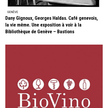
GENÈVE
Dany Gignoux, Georges Haldas. Café genevois,
la vie même. Une exposition à voir à la
Bibliothèque de Genève – Bastions